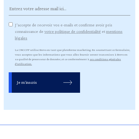
J’accepte de recevoir vos e-mails et confirme avoir pris
connaissance de
votre politique de confidentialité
et
mentions
légales
La CNCCFP utilise Brevo en tant que plateforme marketing. En soumettant ce formulaire,
vous acceptez que les informations que vous allez fournir seront transmises à Brevo en
sa qualité de processeur de données; et ce conformément à
ses conditions générales
d’utilisation.
Je m'inscris